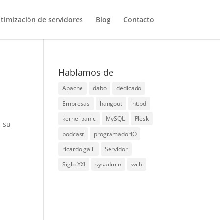
timización de servidores
Blog
Contacto
Hablamos de
Apache
dabo
dedicado
Empresas
hangout
httpd
kernel panic
MySQL
Plesk
, su
podcast
programadorIO
ricardo galli
Servidor
Siglo XXI
sysadmin
web